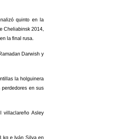
nalizó quinto en la
de Cheliabinsk 2014,
n la final rusa.
io Ramadan Darwish y
tillas la holguinera
s perdedores en sus
villaclareño Asley
 kg e Iván Silva en