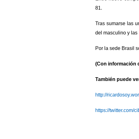
81.
Tras sumarse las u
del masculino y las
Por la sede Brasil s
(Con información 
También puede ver 
http://ricardosoy.w
https://twitter.com/