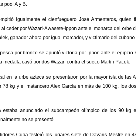
s pool A y B.
mpitió igualmente el cienfueguero José Armenteros, quien fi
 al ceder por Wazari-Awasete-Ippon ante el monarca del orbe 
ek, ganador ahora por igual marcador, y victimario del cubano e
epesca por bronce se apuntó victoria por Ippon ante el egipc
la medalla cayó por dos Wazari contra el sueco Martin Pacek.
cal en la urbe azteca se presentaron por la mayor isla de las An
en 78 kg y el matancero Alex García en más de 100 kg, los do
 estaba anunciado el subcampeón olímpico de los 90 kg el 
inalmente no se presentó.
idores Cuba festejó los lugares siete de Dayaris Mestre en 48