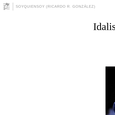
SOYQUIENSOY (RICARDO R. GONZÁLEZ)
Idali