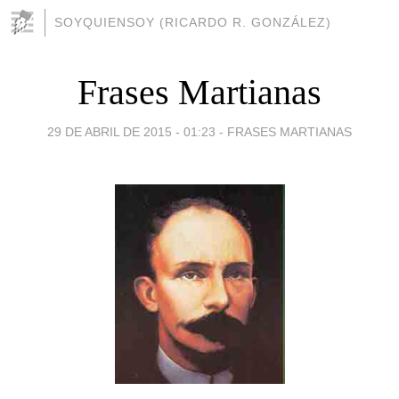
SOYQUIENSOY (RICARDO R. GONZÁLEZ)
Frases Martianas
29 DE ABRIL DE 2015 - 01:23
-
FRASES MARTIANAS