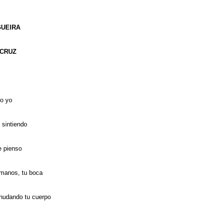
S
GUEIRA
 CRUZ
o yo
 sintiendo
e pienso
 manos, tu boca
nudando tu cuerpo