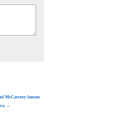
ul McCartney lanzan
tica →