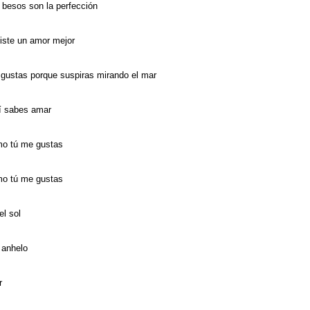
besos son la perfección
iste un amor mejor
gustas porque suspiras mirando el mar
sí sabes amar
mo tú me gustas
mo tú me gustas
l sol
 anhelo
r