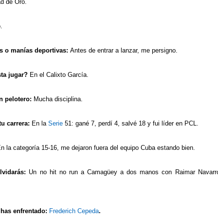
d de Oro.
.
es o manías deportivas:
Antes de entrar a lanzar, me persigno.
sta jugar?
En el Calixto García.
n pelotero:
Mucha disciplina.
u carrera:
En la
Serie
51: gané 7, perdí 4, salvé 18 y fui líder en PCL.
n la categoría 15-16, me dejaron fuera del equipo Cuba estando bien.
lvidarás:
Un no hit no run a Camagüey a dos manos con Raimar Navarro,
 has enfrentado:
Frederich Cepeda
.