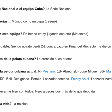
e Nacional o el equipo Cuba?
La Serie Nacional.
 serías…
Músico como mi papá (tresero).
n otro equipo?
De hecho estoy jugando con otro (Matanzas).
idable:
Siendo novato perdí 2-1 contra Lazo en Pinar del Río, solo me dieron t
ico de la pelota cubana?
La atención a los atletas.
la pelota cubana actual:
R-
Pestano
. 1B- Abreu. 2B- José Miguel. SS-
Man
 RF- Bell. Designado- Peraza. Lanzador derecho-
Freddy Asiel
. Lanzador zurd
levarme bien con todos. Pero a veces doy más de lo que debo dar.
la vida?
La traición.