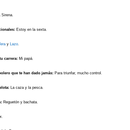
 Sirena.
cionales:
Estoy en la sexta.
era
y
Lazo
.
tu carrera:
Mi papá.
bolero que te han dado jamás:
Para triunfar, mucho control.
elota:
La caza y la pesca.
s:
Reguetón y bachata.
x.