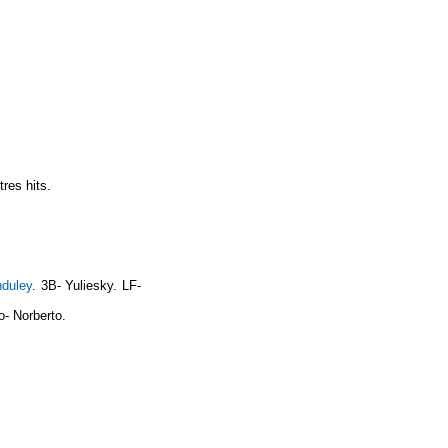
res hits.
duley
. 3B- Yuliesky. LF-
o- Norberto.