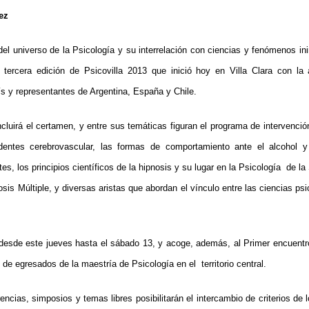
ez
del universo de la Psicología y su interrelación con ciencias y fenómenos in
tercera edición de Psicovilla 2013 que inició hoy en Villa Clara con la
ís y representantes de Argentina, España y Chile.
ncluirá el certamen, y entre sus temáticas figuran el programa de intervenci
entes cerebrovascular, las formas de comportamiento ante el alcohol y
s, los principios científicos de la hipnosis y su lugar en la Psicología de la 
sis Múltiple, y diversas aristas que abordan el vínculo entre las ciencias psic
 desde este jueves hasta el sábado 13, y acoge, además, al Primer encuentr
 de egresados de la maestría de Psicología en el territorio central.
cias, simposios y temas libres posibilitarán el intercambio de criterios de l