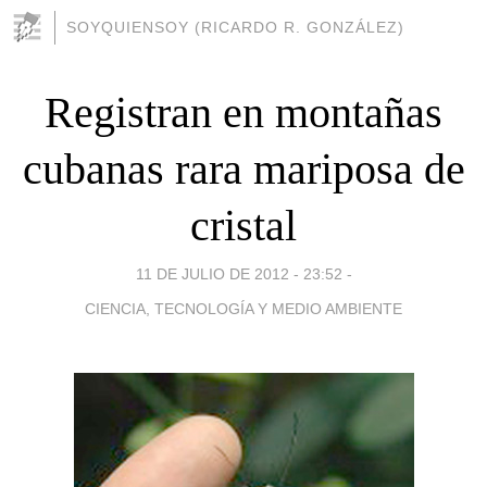
SOYQUIENSOY (RICARDO R. GONZÁLEZ)
Registran en montañas
cubanas rara mariposa de
cristal
11 DE JULIO DE 2012 - 23:52
-
CIENCIA, TECNOLOGÍA Y MEDIO AMBIENTE