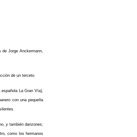
ica de Jorge Anckermann,
cción de un terceto.
ta española La Gran Vía),
abanero con una pequeña
ilentes.
no, y también danzones;
atro, como los hermanos