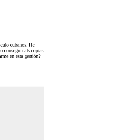
náculo cubanos. He
co conseguir als copias
arme en esta gestión?