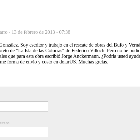
arro -
13 de febrero de 2013 - 07:38
Gonzàlez. Soy escritor y trabajo en el rescate de obras del Bufo y Ver
libreto de "La Isla de las Cotorras" de Federico Villoch. Pero no he podi
cales que para esta obra escribió Jorge Anckermann. ¿Podría usted ayud
eme forma de envío y costo en dolarUS. Muchas grcias.
strado.