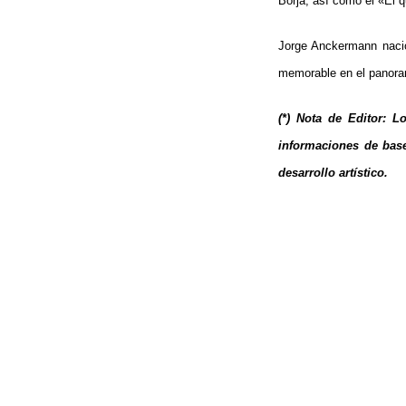
Borja, así como el «El q
Jorge Anckermann nació
memorable en el panor
(*) Nota de Editor: L
informaciones de base
desarrollo artístico.