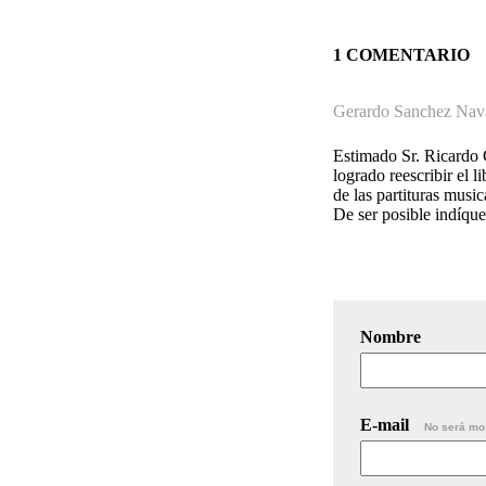
1 COMENTARIO
Gerardo Sanchez Nav
Estimado Sr. Ricardo 
logrado reescribir el 
de las partituras musi
De ser posible indíqu
Nombre
E-mail
No será mo