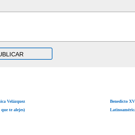
ica Velázquez
Benedicto XVI
 que te alejes)
Latinoaméri