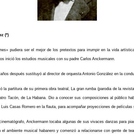
z (*)
nes» pudiera ser el mejor de los pretextos para irrumpir en la vida artíst
os inició los estudios musicales con su padre Carlos Anckermann.
años después sustituyó al director de orquesta Antonio González en la condu
ó la partitura de su primera obra teatral, La gran rumba (parodia de la revis
eatro Tacón, de La Habana. Dio a conocer sus composiciones al público h
 Luis Casas Romero en la flauta, para acompañar proyecciones de películas s
l cinematógrafo, Anckermann tocaba algunas de sus vivaces danzas para pia
n el ambiente musical habanero y comenzó a relacionarse con gente de te