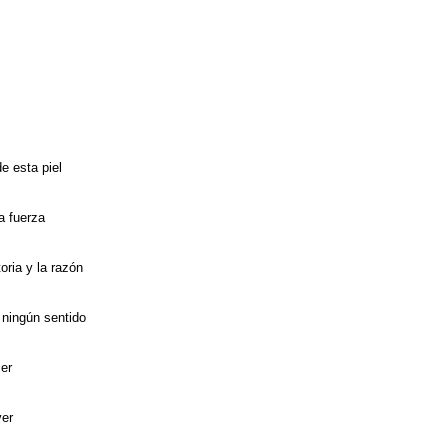
e esta piel
a fuerza
oria y la razón
 ningún sentido
er
ver