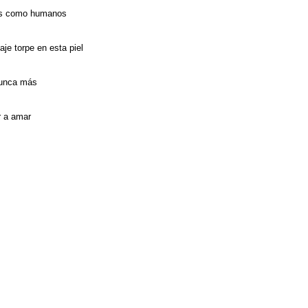
mos como humanos
aje torpe en esta piel
nunca más
r a amar