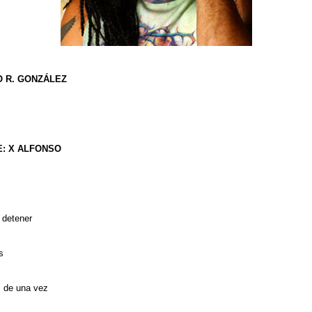
O R. GONZÁLEZ
E: X ALFONSO
 detener
s
s de una vez