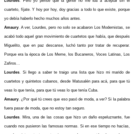
Lourdes
. Pero yo pensé que la gente no me iba a aceptar sin el
cuarteto, fíjate. Y hoy por hoy, doy gracias a todo lo que existe, porque
yo debía haberlo hecho muchos años antes.
Amaury
. A ver, Lourdes, pero no solo se acabaron Los Modernistas, se
acabó todo aquel gran movimiento de cuartetos que había, que después
Miguelito, que en paz descanse, luchó tanto por tratar de recuperar.
Porque era la época de Los Meme, los Bucaneros, Voces Latinas, Los
Zafiros…
Lourdes
. Si llego a saber te traigo una lista que hizo mi marido de
cuartetos y quintetos cubanos, desde Matusalén para acá, para que tú
veas lo que tenía, para que tú veas lo que tenía Cuba.
Amaury
. ¿Por qué tú crees que eso pasó de moda, a ver? Si la palabra
fuera pasar de moda, que no estoy tan seguro.
Lourdes
. Mira, una de las cosas que hizo un daño espeluznante, fue
cuando nos pusieron las famosas normas. Si en ese tiempo no hacías,