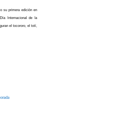
vo su primera edición en
ía Internacional de la
ran el tocororo, el totí,
porada