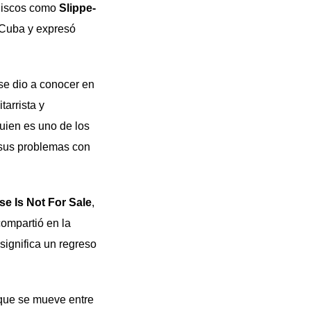
 discos como
Slip­pe­
 Cuba y expresó
se dio a conocer en
tarrista y
uien es uno de los
 sus problemas con
e Is Not For Sale
,
ompartió en la
significa un regreso
 que se mueve entre