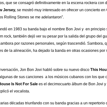
os, que se con­sagró definitivamente en la es­cena rockera con
w Jersey,
se mostró muy interesado en ofrecer un concierto en
os Rolling Sto­nes se me adelantaron”.
undó en 1983 su banda bajo el nombre Bon Jovi y en principio 
 rock, también dejó ver su pesar por la salida del grupo del gui
Sambora por razones personales, según trascendió. Sambora, q
 de la alineación, ha dejado la banda en otras ocasiones por
versación, Jon Bon Jovi habló sobre su nuevo disco
This Hous
 algunas de sus canciones a los músicos cubanos con los que c
House Is Not For Sale
es el decimocuarto álbum de Bon Jovi y 
licó el vocalista.
varias décadas triunfando con su banda gracias a un repertorio