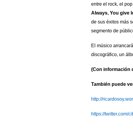
entre el rock, el p
Always, You give lo
de sus éxitos más so
segmento de públic
El músico arrancará
discográfico, un álb
(Con información
También puede ver 
http://ricardosoy.w
https://twitter.com/