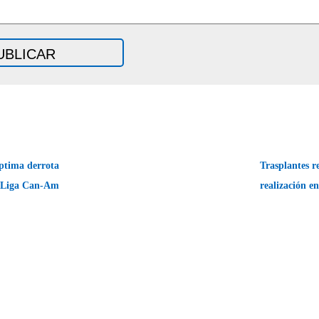
ptima derrota
Trasplantes r
 Liga Can-Am
realización e