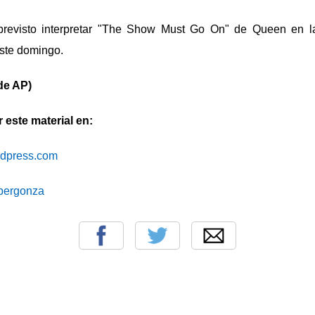
 previsto interpretar "The Show Must Go On" de Queen en l
este domingo.
de AP)
este material en:
ordpress.com
cibergonza