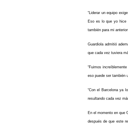
“Liderar un equipo exig
Eso es lo que yo hice
también para mi anterior
Guardiola admitió adem
que cada vez tuviera má
“Fuimos increíblemente e
eso puede ser también u
“Con el Barcelona ya l
resultando cada vez más 
En el momento en que Gu
después de que este re