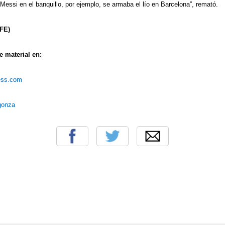
essi en el banquillo, por ejemplo, se armaba el lío en Barcelona”, remató.
FE)
 material en:
ress.com
rgonza