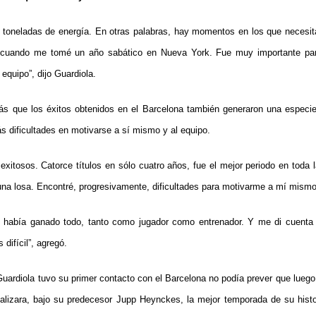
e toneladas de energía. En otras palabras, hay momentos en los que necesita
 cuando me tomé un año sabático en Nueva York. Fue muy importante para
 equipo”, dijo Guardiola.
ás que los éxitos obtenidos en el Barcelona también generaron una especie
s dificultades en motivarse a sí mismo y al equipo.
xitosos. Catorce títulos en sólo cuatro años, fue el mejor periodo en toda l
na losa. Encontré, progresivamente, dificultades para motivarme a mí mismo y
o había ganado todo, tanto como jugador como entrenador. Y me di cuenta 
difícil”, agregó.
ardiola tuvo su primer contacto con el Barcelona no podía prever que luego 
alizara, bajo su predecesor Jupp Heynckes, la mejor temporada de su histor