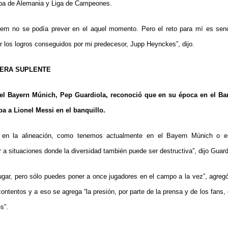
opa de Alemania y Liga de Campeones.
ayern no se podía prever en el aquel momento. Pero el reto para mí es senc
r los logros conseguidos por mi predecesor, Jupp Heynckes”, dijo.
 ERA SUPLENTE
del Bayern Múnich, Pep Guardiola, reconoció que en su época en el B
ba a Lionel Messi en el banquillo.
 en la alineación, como tenemos actualmente en el Bayern Múnich o en
 a situaciones donde la diversidad también puede ser destructiva”, dijo Guard
ugar, pero sólo puedes poner a once jugadores en el campo a la vez”, agre
ontentos y a eso se agrega “la presión, por parte de la prensa y de los fans,
s”.