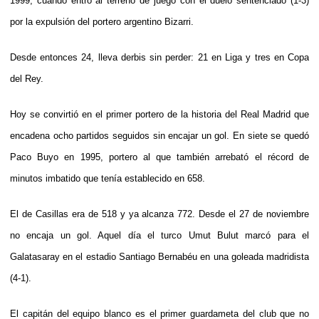
1999, cuando entró al terreno de juego con el duelo sentenciado (1-3)
por la expulsión del portero argentino Bizarri.
Desde entonces 24, lleva derbis sin perder: 21 en Liga y tres en Copa
del Rey.
Hoy se convirtió en el primer portero de la historia del Real Madrid que
encadena ocho partidos seguidos sin encajar un gol. En siete se quedó
Paco Buyo en 1995, portero al que también arrebató el récord de
minutos imbatido que tenía establecido en 658.
El de Casillas era de 518 y ya alcanza 772. Desde el 27 de noviembre
no encaja un gol. Aquel día el turco Umut Bulut marcó para el
Galatasaray en el estadio Santiago Bernabéu en una goleada madridista
(4-1).
El capitán del equipo blanco es el primer guardameta del club que no