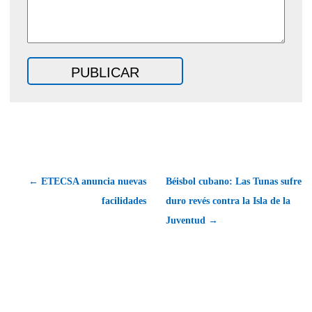
← ETECSA anuncia nuevas
Béisbol cubano: Las Tunas sufre
facilidades
duro revés contra la Isla de la
Juventud →