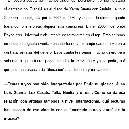
—Empecé a buscar por muchos afluentes. Durante un tiempo no sabía
si cantar o no. Trabajé en el disco de Yerba Buena con Andrés Levin y
Xiomara Laugart, allá por el 2002 o 2003, y aunque finalmente quedé
fuera como interprete, dejaron mis canciones. En el 2005 hice Siete
Rayos con Universal y ahí intenté desarrollarme en el rap. Eran tiempos
en el que el reguetón venía sonando fuerte y las empresas empezaron a
contratar artistas del género. Esos cantantes tenían mucho dinero para
sobornar a quien fuera, pagar la radio, la televisión y yo no podía, así
que pedí una especia de “liberación” a la disquera y me la dieron.
—Temas tuyos han sido interpretados por Enrique Iglesias, Juan
Luis Guerra, Luz Casals, Talía, Noelia y otros. ¿Cómo se da esa
relación con artistas famosos a nivel internacional, qué lecturas
has sacado de ese vínculo con el “mercado puro y duro” de la
música?