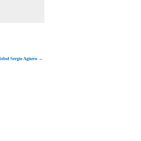
Fútbol Sergio Agüero →