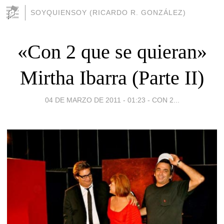
SOYQUIENSOY (RICARDO R. GONZÁLEZ)
«Con 2 que se quieran»
Mirtha Ibarra (Parte II)
04 DE MARZO DE 2011 - 01:23
-
CON 2...