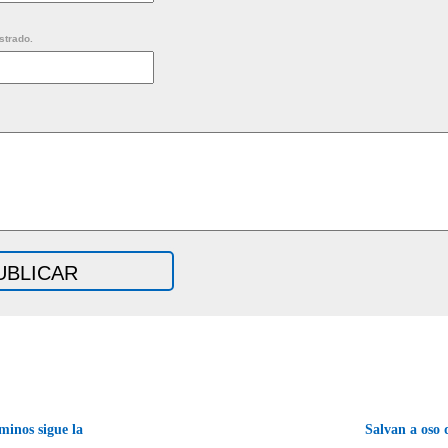
strado.
inos sigue la
Salvan a oso 