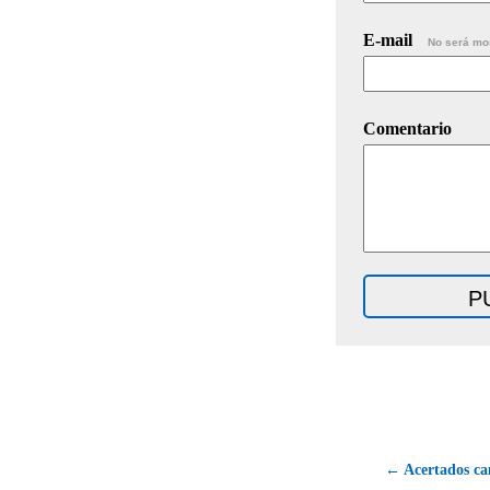
E-mail
No será mo
Comentario
← Acertados cam